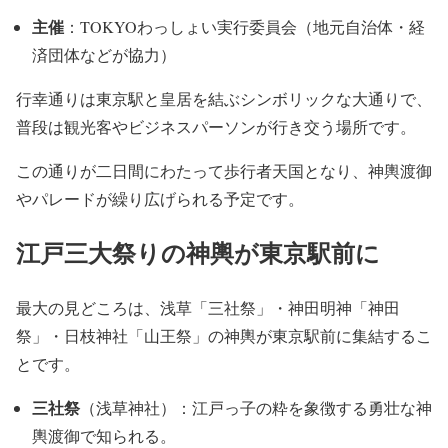
主催
：TOKYOわっしょい実行委員会（地元自治体・経
済団体などが協力）
行幸通りは東京駅と皇居を結ぶシンボリックな大通りで、
普段は観光客やビジネスパーソンが行き交う場所です。
この通りが二日間にわたって歩行者天国となり、神輿渡御
やパレードが繰り広げられる予定です。
江戸三大祭りの神輿が東京駅前に
最大の見どころは、浅草「三社祭」・神田明神「神田
祭」・日枝神社「山王祭」の神輿が東京駅前に集結するこ
とです。
三社祭
（浅草神社）：江戸っ子の粋を象徴する勇壮な神
輿渡御で知られる。