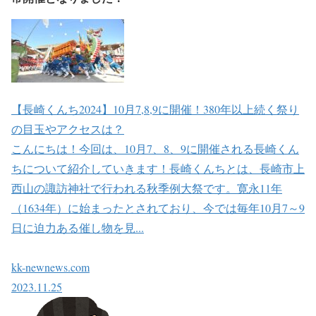
【長崎くんち2024】10月7,8,9に開催！380年以上続く祭り
の目玉やアクセスは？
こんにちは！今回は、10月7、8、9に開催される長崎くん
ちについて紹介していきます！長崎くんちとは、長崎市上
西山の諏訪神社で行われる秋季例大祭です。寛永11年
（1634年）に始まったとされており、今では毎年10月7～9
日に迫力ある催し物を見...
kk-newnews.com
2023.11.25