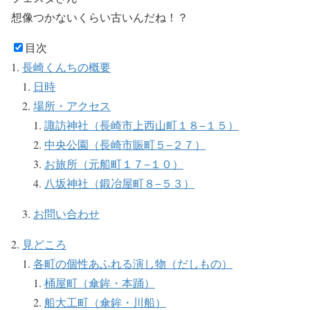
想像つかないくらい古いんだね！？
目次
長崎くんちの概要
日時
場所・アクセス
諏訪神社（長崎市上西山町１８−１５）
中央公園（長崎市賑町５−２７）
お旅所（元船町１７−１０）
八坂神社（鍛冶屋町８−５３）
お問い合わせ
見どころ
各町の個性あふれる演し物（だしもの）
桶屋町（傘鉾・本踊）
船大工町（傘鉾・川船）