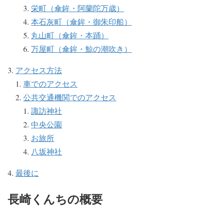
栄町（傘鉾・阿蘭陀万歳）
本石灰町（傘鉾・御朱印船）
丸山町（傘鉾・本踊）
万屋町（傘鉾・鯨の潮吹き）
アクセス方法
車でのアクセス
公共交通機関でのアクセス
諏訪神社
中央公園
お旅所
八坂神社
最後に
長崎くんちの概要