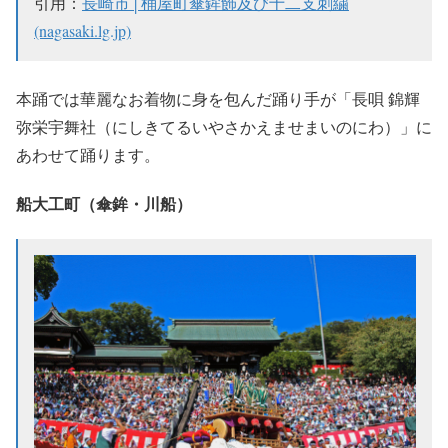
引用：
長崎市│桶屋町傘鉾飾及び十二支刺繍
(nagasaki.lg.jp)
本踊では華麗なお着物に身を包んだ踊り手が「長唄 錦輝
弥栄宇舞社（にしきてるいやさかえませまいのにわ）」に
あわせて踊ります。
船大工町（傘鉾・川船）