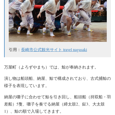
引用：
長崎市公式観光サイト travel nagasaki
万屋町（よろずやまち）では、鯨が奉納されます。
演し物は船頭船、納屋、鯨で構成されており、古式捕鯨の
様子を表現しています。
納屋の囃子に合わせて鯨を引き回し、船頭船（持双船・羽
差船）5隻、囃子を奏でる納屋（締太鼓2、鉦3、大太鼓
1）、鯨の順で入場してきます。