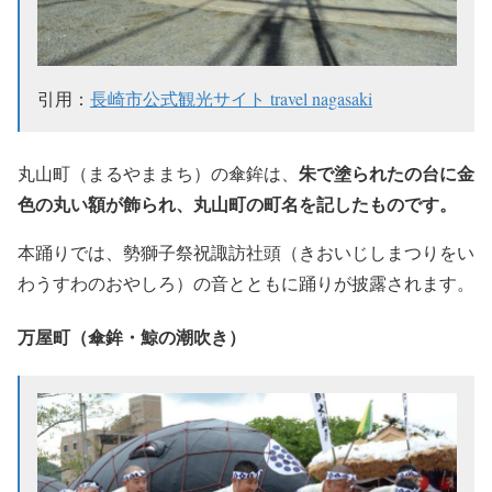
引用：
長崎市公式観光サイト travel nagasaki
朱で塗られたの台に金
丸山町（まるやままち）の傘鉾は、
色の丸い額が飾られ、丸山町の町名を記したものです。
本踊りでは、勢獅子祭祝諏訪社頭（きおいじしまつりをい
わうすわのおやしろ）の音とともに踊りが披露されます。
万屋町（傘鉾・鯨の潮吹き）