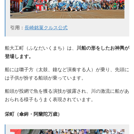
引用：
長崎銘菓クルス公式
川船の形をしたお神輿が
船大工町（ふなだいくまち）は、
登場します。
船には囃子方（太鼓、鐘など演奏する人）が乗り、先頭に
は子供が扮する船頭が乗っています。
船頭が投網で魚を獲る演技が披露され、川の激流に船があ
おられる様子もうまく表現されています。
栄町（傘鉾・阿蘭陀万歳）