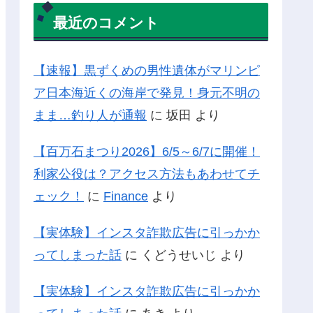
最近のコメント
【速報】黒ずくめの男性遺体がマリンピ
ア日本海近くの海岸で発見！身元不明の
まま…釣り人が通報
に
坂田
より
【百万石まつり2026】6/5～6/7に開催！
利家公役は？アクセス方法もあわせてチ
ェック！
に
Finance
より
【実体験】インスタ詐欺広告に引っかか
ってしまった話
に
くどうせいじ
より
【実体験】インスタ詐欺広告に引っかか