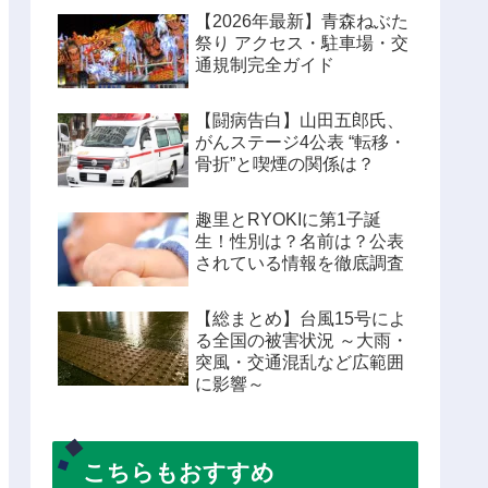
【2026年最新】青森ねぶた
祭り アクセス・駐車場・交
通規制完全ガイド
【闘病告白】山田五郎氏、
がんステージ4公表 “転移・
骨折”と喫煙の関係は？
趣里とRYOKIに第1子誕
生！性別は？名前は？公表
されている情報を徹底調査
【総まとめ】台風15号によ
る全国の被害状況 ～大雨・
突風・交通混乱など広範囲
に影響～
こちらもおすすめ