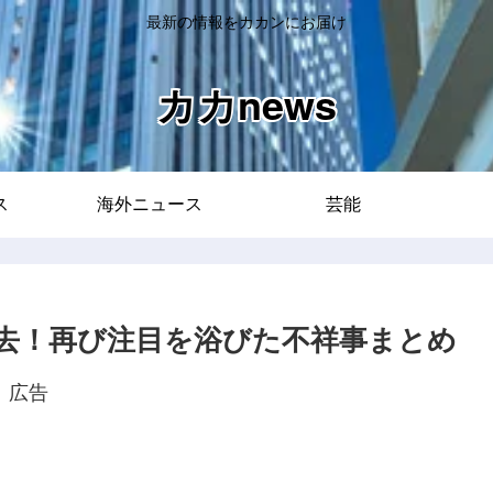
最新の情報をカカンにお届け
カカnews
ス
海外ニュース
芸能
去！再び注目を浴びた不祥事まとめ
広告