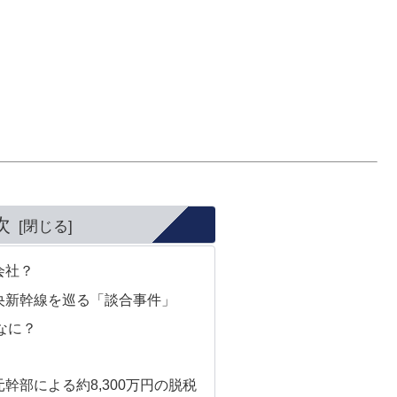
次
会社？
央新幹線を巡る「談合事件」
なに？
幹部による約8,300万円の脱税