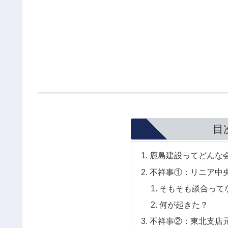
目
鹿島建設ってどんな
不祥事①：リニア中
そもそも談合って
何が起きた？
不祥事②：東北支店元