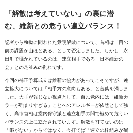
「解散は考えていない」の裏に潜
む、維新との危うい連立バランス！
記者から執拗に問われた衆院解散について、首相は「目の
前の課題が山ほどある」として否定しました。しかし、永
田町で囁かれているのは、連立相手である「日本維新の
会」との足並みの乱れです。
今回の補正予算成立は維新の協力があってこそですが、連
立拡大については「相手方の意向もある」と言葉を濁しま
した。大手が報じない視点として、自民党内には「維新カ
ラーが強まりすぎる」ことへのアレルギーが依然として強
く、高市首相は党内保守派と連立相手の間で極めて危うい
バランスの上に立たされています。解散を打てないのは
「暇がない」からではなく、今打てば「連立の枠組みが崩