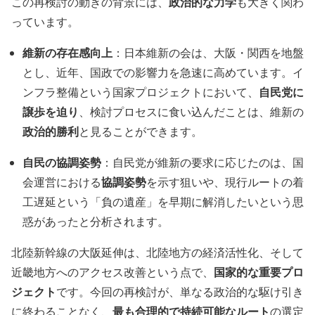
政治的な力学
この再検討の動きの背景には、
も大きく関わ
っています。
維新の存在感向上
：日本維新の会は、大阪・関西を地盤
とし、近年、国政での影響力を急速に高めています。イ
自民党に
ンフラ整備という国家プロジェクトにおいて、
譲歩を迫り
、検討プロセスに食い込んだことは、維新の
政治的勝利
と見ることができます。
自民の協調姿勢
：自民党が維新の要求に応じたのは、国
協調姿勢
会運営における
を示す狙いや、現行ルートの着
工遅延という「負の遺産」を早期に解消したいという思
惑があったと分析されます。
北陸新幹線の大阪延伸は、北陸地方の経済活性化、そして
国家的な重要プロ
近畿地方へのアクセス改善という点で、
ジェクト
です。今回の再検討が、単なる政治的な駆け引き
最も合理的で持続可能なルート
に終わることなく、
の選定