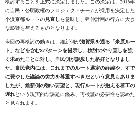
検討することを正式に決定しました。この決定は、2016年
に自民・公明政権のプロジェクトチームが採用を決定した
見直し
小浜京都ルートの
を意味し、延伸計画の行方に大き
な影響を与えるものとなります。
滋賀県を通る「米原ルー
今回の再検討の動きは、維新側が
ト」などを含む8パターンを提示し、検討のやり直しを強
く求めたことに対し、自民側が譲歩した格好となりまし
た。自民党内には、これまでのルート選定の経緯や、すで
に費やした議論の労力を尊重すべきだという意見もありま
したが、維新側の強い要望と、現行ルートが抱える着工の
遅れ
という現実的な課題に鑑み、再検証の必要性を認めた
と見られます。