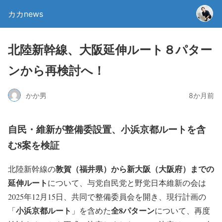
カカnews
北陸新幹線、大阪延伸ルート８パター
ンから再検討へ！
かか男
8か月前
自民・維新が整備委設置、小浜京都ルートを含
む8案を検証
敦賀（福井県）から新大阪（大阪府）までの
北陸新幹線の
延伸ルート
について、与党自民党と野党日本維新の会は
2025年12月15日、共同で整備委員会を開き、現行計画の
小浜京都ルート
全8パターン
「
」を含めた
について、再度