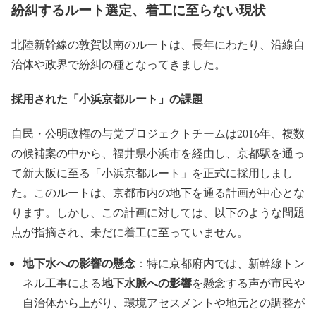
紛糾するルート選定、着工に至らない現状
北陸新幹線の敦賀以南のルートは、長年にわたり、沿線自
治体や政界で紛糾の種となってきました。
採用された「小浜京都ルート」の課題
自民・公明政権の与党プロジェクトチームは2016年、複数
の候補案の中から、福井県小浜市を経由し、京都駅を通っ
て新大阪に至る「小浜京都ルート」を正式に採用しまし
た。このルートは、京都市内の地下を通る計画が中心とな
ります。しかし、この計画に対しては、以下のような問題
点が指摘され、未だに着工に至っていません。
地下水への影響の懸念
：特に京都府内では、新幹線トン
地下水脈への影響
ネル工事による
を懸念する声が市民や
自治体から上がり、環境アセスメントや地元との調整が