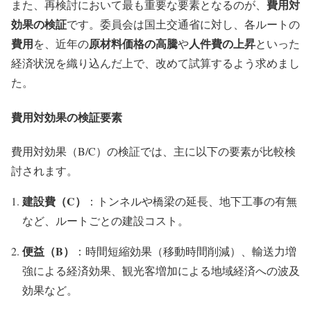
費用対
また、再検討において最も重要な要素となるのが、
効果の検証
です。委員会は国土交通省に対し、各ルートの
費用
原材料価格の高騰
人件費の上昇
を、近年の
や
といった
経済状況を織り込んだ上で、改めて試算するよう求めまし
た。
費用対効果の検証要素
費用対効果（B/C）の検証では、主に以下の要素が比較検
討されます。
建設費（C）
：トンネルや橋梁の延長、地下工事の有無
など、ルートごとの建設コスト。
便益（B）
：時間短縮効果（移動時間削減）、輸送力増
強による経済効果、観光客増加による地域経済への波及
効果など。