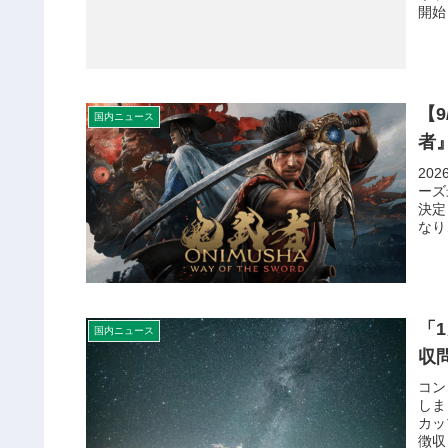
開始
【
国内ニュース
者
20
ーズ
決定
なり、
「
国内ニュース
収
コン
しま
カッ
徴収