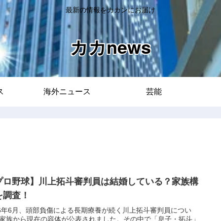
最新の情報をカカンにお届け
カカnews
ス
海外ニュース
芸能
プロ野球】川上拓斗審判員は結婚している？家族構
を調査！
26年6月、頭部負傷による長期療養が続く川上拓斗審判員につい
家族から現在の容体が公表されました。その中で「息子・拓斗」