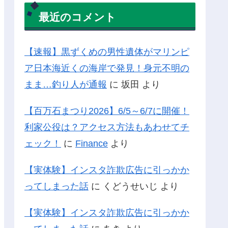
最近のコメント
【速報】黒ずくめの男性遺体がマリンピ
ア日本海近くの海岸で発見！身元不明の
まま…釣り人が通報
に
坂田
より
【百万石まつり2026】6/5～6/7に開催！
利家公役は？アクセス方法もあわせてチ
ェック！
に
Finance
より
【実体験】インスタ詐欺広告に引っかか
ってしまった話
に
くどうせいじ
より
【実体験】インスタ詐欺広告に引っかか