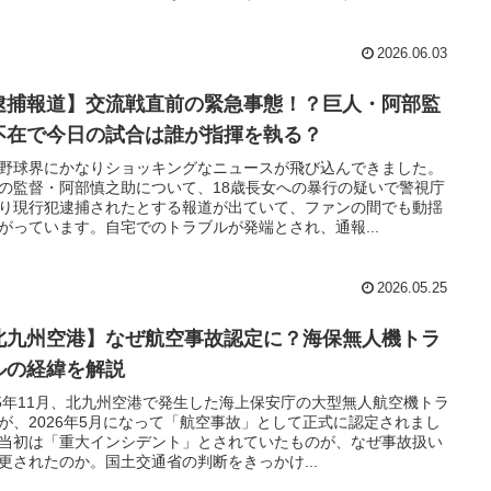
2026.06.03
逮捕報道】交流戦直前の緊急事態！？巨人・阿部監
不在で今日の試合は誰が指揮を執る？
野球界にかなりショッキングなニュースが飛び込んできました。
の監督・阿部慎之助について、18歳長女への暴行の疑いで警視庁
り現行犯逮捕されたとする報道が出ていて、ファンの間でも動揺
がっています。自宅でのトラブルが発端とされ、通報...
2026.05.25
北九州空港】なぜ航空事故認定に？海保無人機トラ
ルの経緯を解説
25年11月、北九州空港で発生した海上保安庁の大型無人航空機トラ
が、2026年5月になって「航空事故」として正式に認定されまし
当初は「重大インシデント」とされていたものが、なぜ事故扱い
更されたのか。国土交通省の判断をきっかけ...