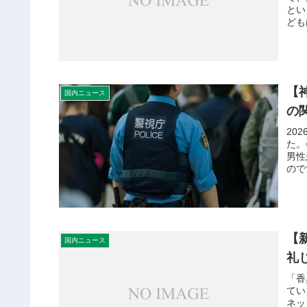
とい
ども
【
国内ニュース
の
20
た。
男性
ので
【
国内ニュース
礼
「香
てい
ネッ