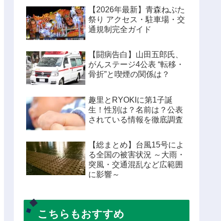
【2026年最新】青森ねぶた
祭り アクセス・駐車場・交
通規制完全ガイド
【闘病告白】山田五郎氏、
がんステージ4公表 “転移・
骨折”と喫煙の関係は？
趣里とRYOKIに第1子誕
生！性別は？名前は？公表
されている情報を徹底調査
【総まとめ】台風15号によ
る全国の被害状況 ～大雨・
突風・交通混乱など広範囲
に影響～
こちらもおすすめ