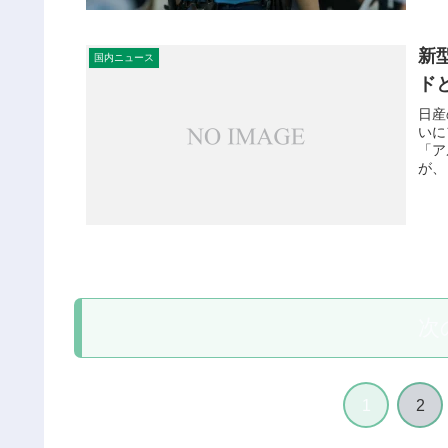
新
国内ニュース
ド
日産
いに
「ア
が、
次
1
2