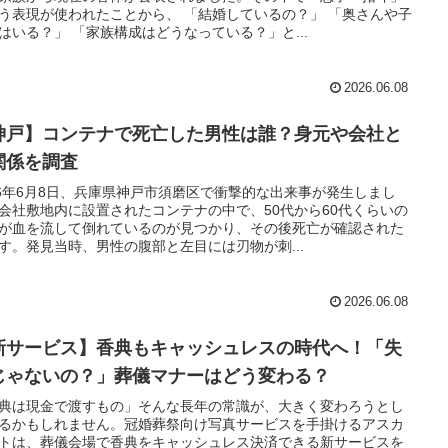
う表現が使われたことから、 「結婚しているの？」 「奥さんや子
はいる？」 「家族構成はどうなっている？」と...
2026.06.08
神戸】コンテナで死亡した男性は誰？身元や会社と
関係を調査
26年6月8日、兵庫県神戸市須磨区で衝撃的な出来事が発生しまし
会社敷地内に設置されたコンテナの中で、50代から60代くらいの
が血を流して倒れているのが見つかり、その後死亡が確認された
す。発見当時、男性の腹部と左目には刃物が刺...
2026.06.08
新サービス】香典もキャッシュレスの時代へ！「失
じゃないの？」葬儀マナーはどう変わる？
典は現金で渡すもの」そんな長年の常識が、大きく変わろうとし
るかもしれません。冠婚葬祭向け写真サービスを手掛けるアスカ
トは、葬儀会場で香典をキャッシュレス決済できる新サービスを