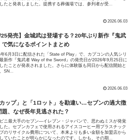
したと発表しました。提携する葬儀場では、参列者が受...
2026.06.03
9/25発売】金城武は登場する？20年ぶり新作『鬼武
』で気になるポイントまとめ
26年6月3日に配信された「State of Play」で、カプコンの人気シリ
最新作『鬼武者 Way of the Sword』の発売日が2026年9月25日に
したことが発表されました。さらに体験版も同日から配信開始と
SN...
2026.06.03
1カップ」と「1ロット」を勘違い…セブンの過大徴
問題、なぜ長年見逃された？
ビニ最大手のセブン―イレブン・ジャパンで、思わぬミスが発覚
した。セブンカフェで使用されるアイスコーヒー用プラスチック
プのリサイクル費用について、本来よりも多い金額を加盟店から
していたことが明らかになったのです。しかも、その期...