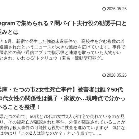
2026.05.25
elegramで集められる？闇バイト実行役の勧誘手口と
組みとは
26年5月、新宿で発生した強盗未遂事件で、高校生を含む複数の若
逮捕されたというニュースが大きな波紋を広げています。事件で
匿名性の高い通信アプリで指示役と連絡を取っていた人物がい
とされ、いわゆる“トクリュウ（匿名・流動型犯罪グ...
2026.05.25
兵庫・たつの市2女性死亡事件】被害者は誰？50代
70代女性の関係性は親子・家族か…現時点で分かっ
いることを整理！
県たつの市で、50代と70代の女性2人が自宅で倒れているのが見
り、その後死亡が確認された事件。外傷が確認されていることか
警察は殺人事件の可能性も視野に捜査を進めていますが、気にな
はやはり「この2人は誰なのか？」という点です。...