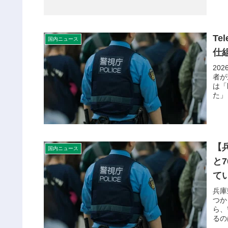
T
国内ニュース
仕
20
者が
は「
た」
【
国内ニュース
と
て
兵庫
つか
ら、
るの