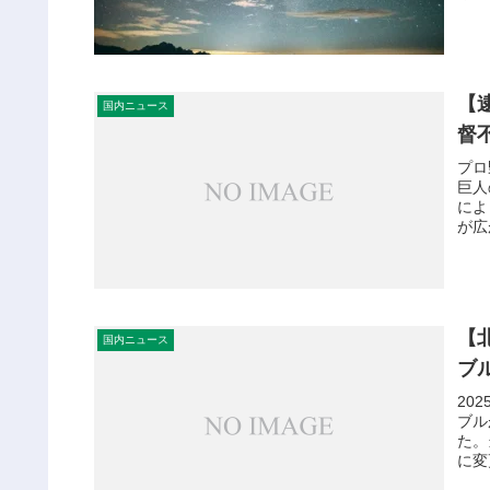
【
国内ニュース
督
プロ
巨人
によ
が広
【
国内ニュース
ブ
20
ブル
た。
に変