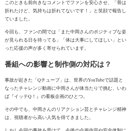
このときも前向きなコメントでファンを安心させ、「
骨は
折れたけど、気持ちは折れてないです！」
と笑顔で報告し
ていました。
今回も、ファンの間では「
また中岡さんのポジティブな姿
が見られる日を待ってる」「
体は大事にしてほしい」
とい
った応援の声が多く寄せられています。
番組への影響と制作側の対応は？
事故が起きた「Qチューブ」は、
世界のYouTubeで話題と
なったチャレンジ動画に中岡さんが
体当たりで挑む、いわ
ば『イッテQ！』の看板企画のひとつ。
その中でも、中岡さんのリアクション芸とチャレンジ精神
は、
視聴者から高い人気を得てきました。
しかし今回の事故を受けて、
今後の企画内容や安全体制に