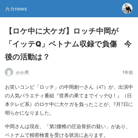
カカnews
【ロケ中に大ケガ】ロッチ中岡が
「イッテQ」ベトナム収録で負傷 今
後の活動は？
かか男
1年前
お笑いコンビ「ロッチ」の中岡創一さん（47）が、
出演中
の人気バラエティ番組『世界の果てまでイッテQ！』（
日
本テレビ系）のロケ中に大ケガを負ったことが、
7月7日に
明らかになりました。
中岡さんは現在、「
第2腰椎の圧迫骨折の疑い」があり、
ベトナムで精密検査を受ける状況にあります。