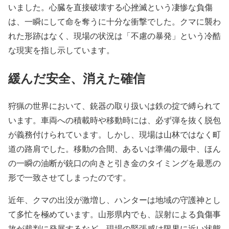
いました。心臓を直接破壊する心挫滅という凄惨な負傷
は、一瞬にして命を奪うに十分な衝撃でした。クマに襲わ
れた形跡はなく、現場の状況は「不慮の暴発」という冷酷
な現実を指し示しています。
緩んだ安全、消えた確信
狩猟の世界において、銃器の取り扱いは鉄の掟で縛られて
います。車両への積載時や移動時には、必ず弾を抜く脱包
が義務付けられています。しかし、現場は山林ではなく町
道の路肩でした。移動の合間、あるいは準備の最中、ほん
の一瞬の油断が銃口の向きと引き金のタイミングを最悪の
形で一致させてしまったのです。
近年、クマの出没が激増し、ハンターは地域の守護神とし
て多忙を極めています。山形県内でも、誤射による負傷事
故が裁判に発展するなど、現場の緊張感は限界に近い状態