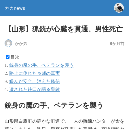
カカnews
【山形】猟銃が心臓を貫通、男性死亡
かか男
8か月前
目次
銃身の魔の手、ベテランを襲う
路上に倒れた78歳の真実
緩んだ安全、消えた確信
遺された銃口が語る警鐘
銃身の魔の手、ベテランを襲う
山形県白鷹町の静かな町道で、一人の熟練ハンターが命を
落としました。昨日、警察が発表した死因は、至近距離か