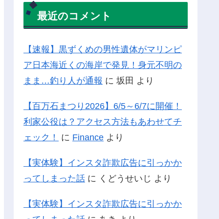
最近のコメント
【速報】黒ずくめの男性遺体がマリンピ
ア日本海近くの海岸で発見！身元不明の
まま…釣り人が通報
に
坂田
より
【百万石まつり2026】6/5～6/7に開催！
利家公役は？アクセス方法もあわせてチ
ェック！
に
Finance
より
【実体験】インスタ詐欺広告に引っかか
ってしまった話
に
くどうせいじ
より
【実体験】インスタ詐欺広告に引っかか