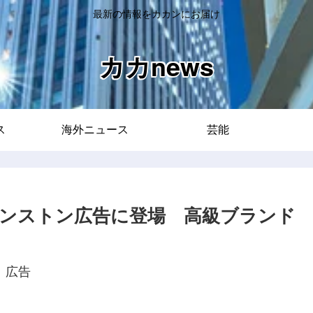
最新の情報をカカンにお届け
カカnews
ス
海外ニュース
芸能
ンストン広告に登場 高級ブランド
広告