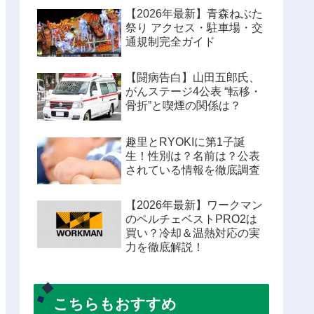
【2026年最新】青森ねぶた
祭り アクセス・駐車場・交
通規制完全ガイド
【闘病告白】山田五郎氏、
がんステージ4公表 “転移・
骨折”と喫煙の関係は？
趣里とRYOKIに第1子誕
生！性別は？名前は？公表
されている情報を徹底調査
【2026年最新】ワークマン
のペルチェベストPRO2は
買い？冷却＆温熱対応の実
力を徹底解説！
こちらもおすすめ