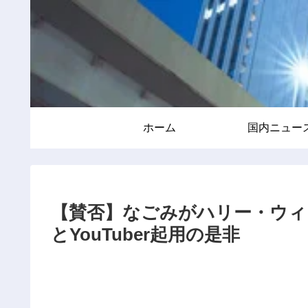
ホーム
国内ニュー
【賛否】なごみがハリー・ウィ
とYouTuber起用の是非