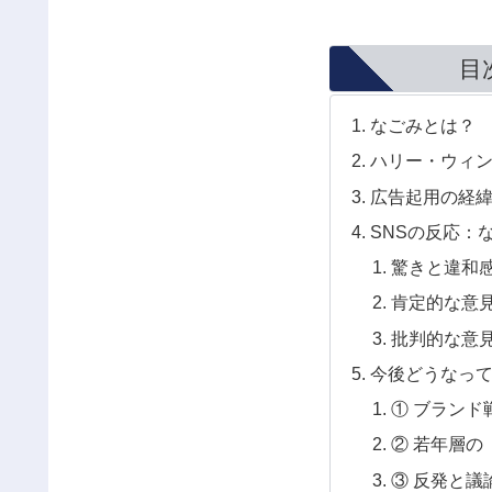
目
なごみとは？
ハリー・ウィ
広告起用の経
SNSの反応：
驚きと違和
肯定的な意
批判的な意
今後どうなっ
① ブランド
② 若年層の
③ 反発と議