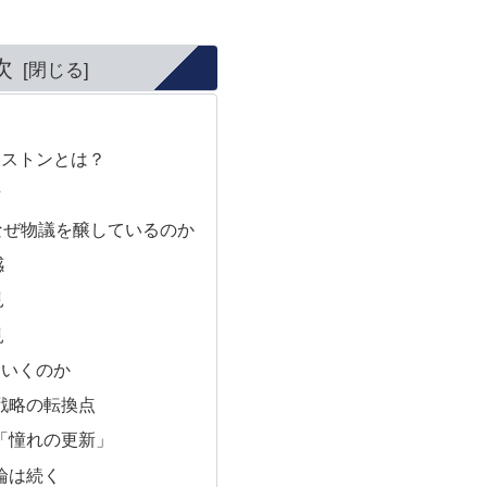
次
ンストンとは？
緯
なぜ物議を醸しているのか
感
見
見
ていくのか
戦略の転換点
「憧れの更新」
論は続く