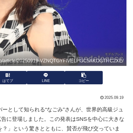
co.jp/article/20250919-VZNQTGYFIVELPGC5AKOGTRC2XE/
はてブ
LINE
コピー
2025.09.19
ンバーとして知られる“なごみ”さんが、世界的高級ジュ
告に登場しました。この発表はSNSを中心に大きな
erを？」という驚きとともに、賛否が飛び交っていま