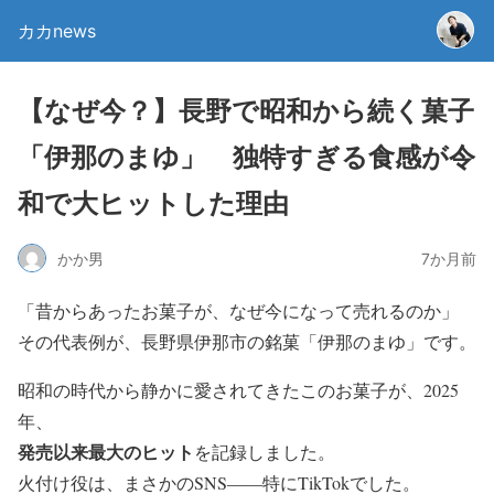
カカnews
【なぜ今？】長野で昭和から続く菓子
「伊那のまゆ」 独特すぎる食感が令
和で大ヒットした理由
かか男
7か月前
「昔からあったお菓子が、なぜ今になって売れるのか」
その代表例が、長野県伊那市の銘菓「伊那のまゆ」です。
昭和の時代から静かに愛されてきたこのお菓子が、2025
年、
発売以来最大のヒット
を記録しました。
火付け役は、まさかのSNS――特にTikTokでした。