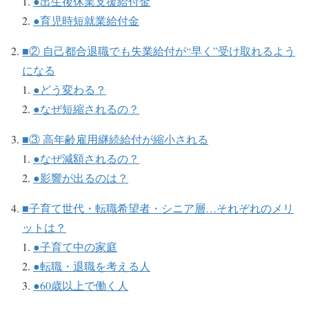
●出生後休業支援給付金
●育児時短就業給付金
■② 自己都合退職でも失業給付が“早く”受け取れるよう
になる
●どう変わる？
●なぜ短縮されるの？
■③ 高年齢雇用継続給付が縮小される
●なぜ減額されるの？
●影響が出るのは？
■子育て世代・転職希望者・シニア層…それぞれのメリ
ットは？
●子育て中の家庭
●転職・退職を考える人
●60歳以上で働く人