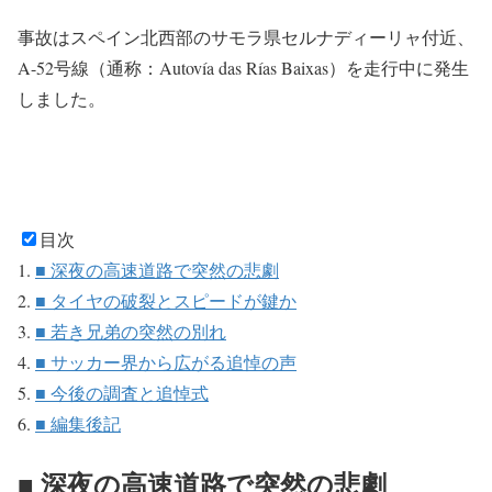
事故はスペイン北西部のサモラ県セルナディーリャ付近、
A-
52号線（通称：Autovía das Rías Baixas）を走行中に発生
しました。
目次
■ 深夜の高速道路で突然の悲劇
■ タイヤの破裂とスピードが鍵か
■ 若き兄弟の突然の別れ
■ サッカー界から広がる追悼の声
■ 今後の調査と追悼式
■ 編集後記
■ 深夜の高速道路で突然の悲劇