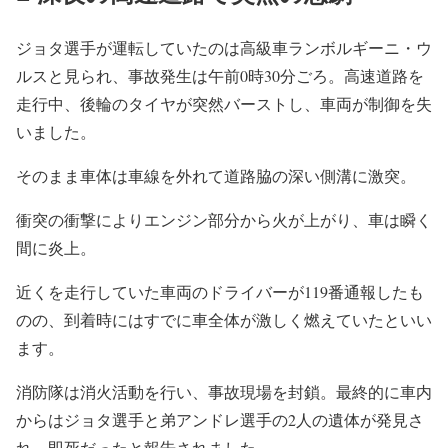
ジョタ選手が運転していたのは高級車ランボルギーニ・
ウ
ルスと見られ、事故発生は午前0時30分ごろ。
高速道路を
走行中、後輪のタイヤが突然バーストし、
車両が制御を失
いました。
そのまま車体は車線を外れて道路脇の深い側溝に激突。
衝突の衝撃によりエンジン部分から火が上がり、
車は瞬く
間に炎上。
近くを走行していた車両のドライバーが119番通報したも
のの、
到着時にはすでに車全体が激しく燃えていたといい
ます。
消防隊は消火活動を行い、事故現場を封鎖。
最終的に車内
からはジョタ選手と弟アンドレ選手の2人の遺体が発
見さ
れ、即死だったと報告されました。