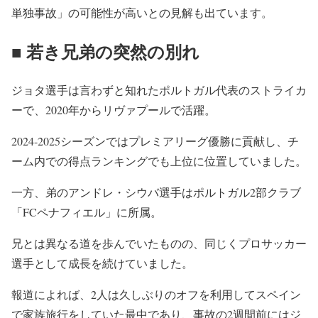
単独事故」
の可能性が高いとの見解も出ています。
■ 若き兄弟の突然の別れ
ジョタ選手は言わずと知れたポルトガル代表のストライカ
ーで、
2020年からリヴァプールで活躍。
2024-
2025シーズンではプレミアリーグ優勝に貢献し、
チ
ーム内での得点ランキングでも上位に位置していました。
一方、弟のアンドレ・シウバ選手はポルトガル2部クラブ
「
FCペナフィエル」に所属。
兄とは異なる道を歩んでいたものの、
同じくプロサッカー
選手として成長を続けていました。
報道によれば、
2人は久しぶりのオフを利用してスペイン
で家族旅行をしていた最
中であり、
事故の2週間前にはジ