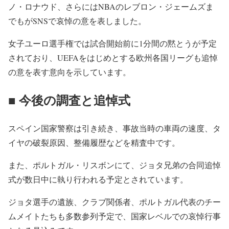
ノ・ロナウド、
さらにはNBAのレブロン・
ジェームズま
でもがSNSで哀悼の意を表しました。
女子ユーロ選手権では試合開始前に1分間の黙とうが予定
されてお
り、
UEFAをはじめとする欧州各国リーグも追悼
の意を表す意向を示
しています。
■ 今後の調査と追悼式
スペイン国家警察は引き続き、事故当時の車両の速度、
タ
イヤの破裂原因、整備履歴などを精査中です。
また、
ポルトガル・リスボンにて、
ジョタ兄弟の合同追悼
式が数日中に執り行われる予定とされていま
す。
ジョタ選手の遺族、クラブ関係者、
ポルトガル代表のチー
ムメイトたちも多数参列予定で、
国家レベルでの哀悼行事