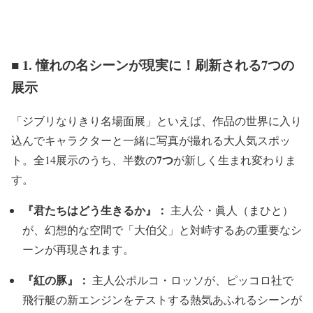
■ 1. 憧れの名シーンが現実に！刷新される7つの
展示
「ジブリなりきり名場面展」といえば、作品の世界に入り
込んでキャラクターと一緒に写真が撮れる大人気スポッ
7つ
ト。全14展示のうち、半数の
が新しく生まれ変わりま
す。
『君たちはどう生きるか』：
主人公・眞人（まひと）
が、幻想的な空間で「大伯父」と対峙するあの重要なシ
ーンが再現されます。
『紅の豚』：
主人公ポルコ・ロッソが、ピッコロ社で
飛行艇の新エンジンをテストする熱気あふれるシーンが