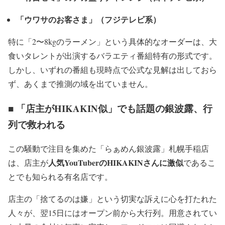
「ウワサのお客さま」（フジテレビ系）
特に「2〜8kgのラーメン」という具体的なオーダーは、大
食いタレントが出演するバラエティ番組特有の形式です。
しかし、いずれの番組も現時点で公式な見解は出しておら
ず、あくまで推測の域を出ていません。
■ 「店主がHIKAKIN似」でも話題の銀波露、行
列で救われる
この騒動で注目を集めた「らぁめん銀波露」札幌手稲店
人気YouTuberのHIKAKINさんに激似
は、店主が
であるこ
とでも知られる有名店です。
店主の「捨てるのは嫌」という切実な訴えに心を打たれた
人々が、翌15日にはオープン前から大行列。用意されてい