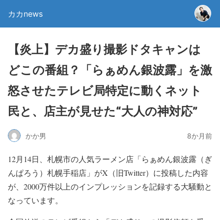
カカnews
【炎上】デカ盛り撮影ドタキャンは
どこの番組？「らぁめん銀波露」を激
怒させたテレビ局特定に動くネット
民と、店主が見せた“大人の神対応”
かか男
8か月前
12月14日、札幌市の人気ラーメン店「らぁめん銀波露（ぎ
んぱろう）札幌手稲店」がX（旧Twitter）に投稿した内容
が、2000万件以上のインプレッションを記録する大騒動と
なっています。