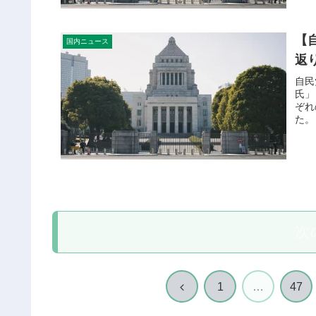
【
国内ニュース
返
自民
氏」
ぞれ
た。 (
次
前
1
…
47