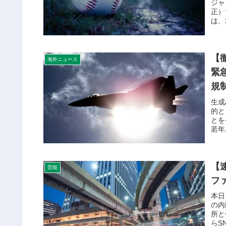
ジャ
正）
は、
【
海外ニュース
緊
規
生成
的と
とを
若年
【
芸能
フ
本日
の内
所と
らS