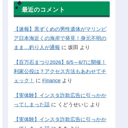
最近のコメント
【速報】黒ずくめの男性遺体がマリンピ
ア日本海近くの海岸で発見！身元不明の
まま…釣り人が通報
に
坂田
より
【百万石まつり2026】6/5～6/7に開催！
利家公役は？アクセス方法もあわせてチ
ェック！
に
Finance
より
【実体験】インスタ詐欺広告に引っかか
ってしまった話
に
くどうせいじ
より
【実体験】インスタ詐欺広告に引っかか