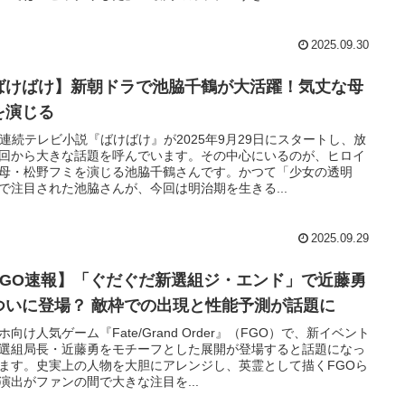
2025.09.30
ばけばけ】新朝ドラで池脇千鶴が大活躍！気丈な母
を演じる
K連続テレビ小説『ばけばけ』が2025年9月29日にスタートし、放
回から大きな話題を呼んでいます。その中心にいるのが、ヒロイ
母・松野フミを演じる池脇千鶴さんです。かつて「少女の透明
で注目された池脇さんが、今回は明治期を生きる...
2025.09.29
FGO速報】「ぐだぐだ新選組ジ・エンド」で近藤勇
ついに登場？ 敵枠での出現と性能予測が話題に
ホ向け人気ゲーム『Fate/Grand Order』（FGO）で、新イベント
選組局長・近藤勇をモチーフとした展開が登場すると話題になっ
ます。史実上の人物を大胆にアレンジし、英霊として描くFGOら
演出がファンの間で大きな注目を...