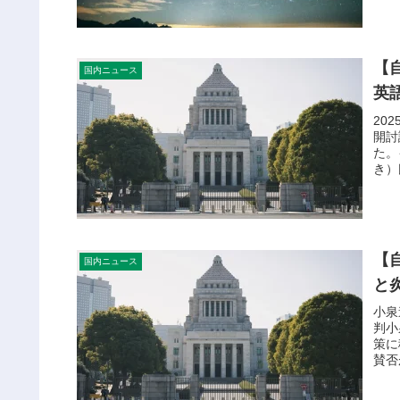
【
国内ニュース
英
20
開討
た。
き）
【
国内ニュース
と
小泉
判小
策に
賛否