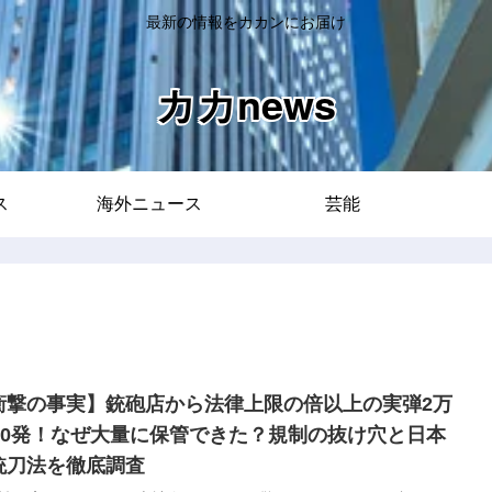
最新の情報をカカンにお届け
カカnews
ス
海外ニュース
芸能
衝撃の事実】銃砲店から法律上限の倍以上の実弾2万
600発！なぜ大量に保管できた？規制の抜け穴と日本
銃刀法を徹底調査