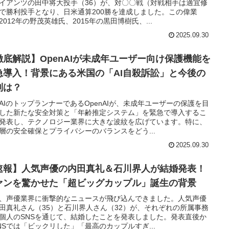
イアンツの田中将大投手（36）が、対〇〇戦（対戦相手は適宜修
で勝利投手となり、日米通算200勝を達成しました。この偉業
2012年の野茂英雄氏、2015年の黒田博樹氏、...
2025.09.30
徹底解説】OpenAIが未成年ユーザー向け保護機能を
急導入！背景にある米国の「AI自殺訴訟」と今後の
制は？
AIのトップランナーであるOpenAIが、未成年ユーザーの保護を目
した新たな安全対策と「年齢推定システム」を緊急で導入するこ
発表し、テクノロジー業界に大きな波紋を広げています。特に、
層の安全確保とプライバシーのバランスをどう...
2025.09.30
速報】人気声優の内田真礼＆石川界人が結婚発表！
ァンを驚かせた「超ビッグカップル」誕生の背景
、声優業界に衝撃的なニュースが飛び込んできました。人気声優
田真礼さん（35）と石川界人さん（32）が、それぞれの所属事務
個人のSNSを通じて、結婚したことを発表しました。発表直後か
NSでは「ビックリした」「最高のカップルすぎ...