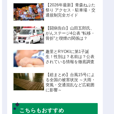
【2026年最新】青森ねぶた
祭り アクセス・駐車場・交
通規制完全ガイド
【闘病告白】山田五郎氏、
がんステージ4公表 “転移・
骨折”と喫煙の関係は？
趣里とRYOKIに第1子誕
生！性別は？名前は？公表
されている情報を徹底調査
【総まとめ】台風15号によ
る全国の被害状況 ～大雨・
突風・交通混乱など広範囲
に影響～
こちらもおすすめ