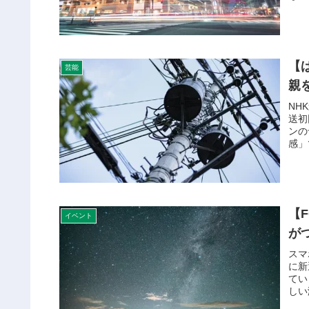
【
芸能
親
NH
送初
ンの
感」
【
イベント
が
スマ
に新
てい
しい