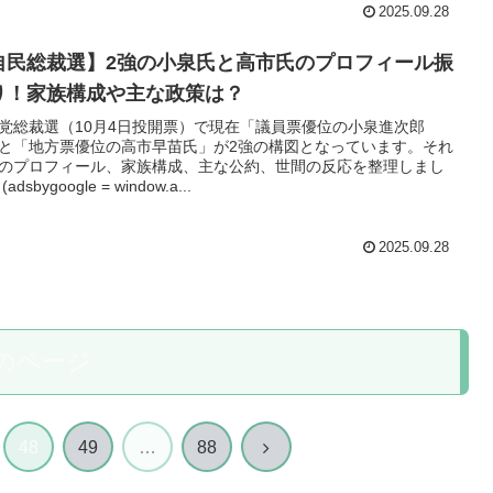
2025.09.28
自民総裁選】2強の小泉氏と高市氏のプロフィール振
り！家族構成や主な政策は？
党総裁選（10月4日投開票）で現在「議員票優位の小泉進次郎
と「地方票優位の高市早苗氏」が2強の構図となっています。それ
のプロフィール、家族構成、主な公約、世間の反応を整理しまし
adsbygoogle = window.a...
2025.09.28
のページ
次
48
49
…
88