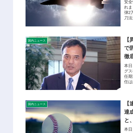
安全
れま
弾2
刀法
【
国内ニュース
で
徹
本日
グス
任期
任は
【
国内ニュース
達
と
本日