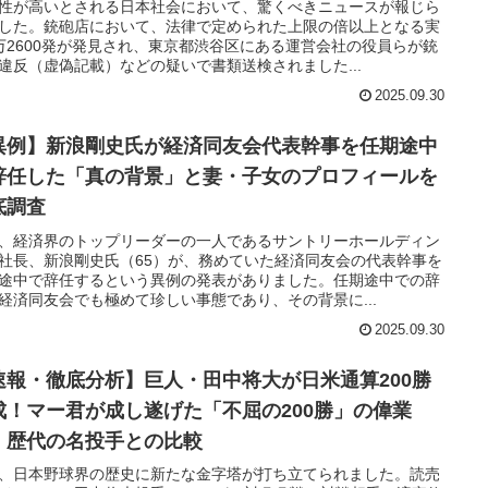
性が高いとされる日本社会において、驚くべきニュースが報じら
した。銃砲店において、法律で定められた上限の倍以上となる実
万2600発が発見され、東京都渋谷区にある運営会社の役員らが銃
違反（虚偽記載）などの疑いで書類送検されました...
2025.09.30
異例】新浪剛史氏が経済同友会代表幹事を任期途中
辞任した「真の背景」と妻・子女のプロフィールを
底調査
、経済界のトップリーダーの一人であるサントリーホールディン
社長、新浪剛史氏（65）が、務めていた経済同友会の代表幹事を
途中で辞任するという異例の発表がありました。任期途中での辞
経済同友会でも極めて珍しい事態であり、その背景に...
2025.09.30
速報・徹底分析】巨人・田中将大が日米通算200勝
成！マー君が成し遂げた「不屈の200勝」の偉業
、歴代の名投手との比較
、日本野球界の歴史に新たな金字塔が打ち立てられました。読売