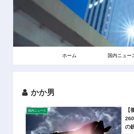
ホーム
国内ニュー
かか男
【
国内ニュース
2
の