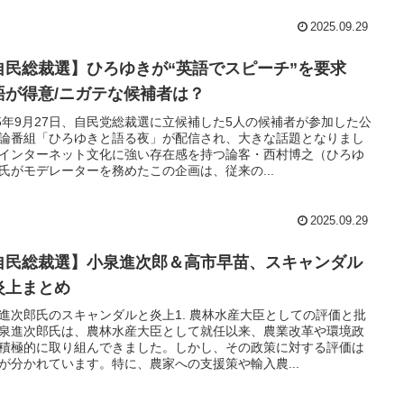
2025.09.29
自民総裁選】ひろゆきが“英語でスピーチ”を要求
語が得意/ニガテな候補者は？
25年9月27日、自民党総裁選に立候補した5人の候補者が参加した公
論番組「ひろゆきと語る夜」が配信され、大きな話題となりまし
インターネット文化に強い存在感を持つ論客・西村博之（ひろゆ
氏がモデレーターを務めたこの企画は、従来の...
2025.09.29
自民総裁選】小泉進次郎＆高市早苗、スキャンダル
炎上まとめ
進次郎氏のスキャンダルと炎上1. 農林水産大臣としての評価と批
泉進次郎氏は、農林水産大臣として就任以来、農業改革や環境政
積極的に取り組んできました。しかし、その政策に対する評価は
が分かれています。特に、農家への支援策や輸入農...