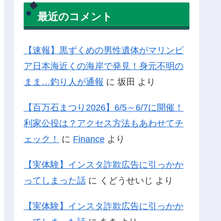
最近のコメント
【速報】黒ずくめの男性遺体がマリンピ
ア日本海近くの海岸で発見！身元不明の
まま…釣り人が通報
に
坂田
より
【百万石まつり2026】6/5～6/7に開催！
利家公役は？アクセス方法もあわせてチ
ェック！
に
Finance
より
【実体験】インスタ詐欺広告に引っかか
ってしまった話
に
くどうせいじ
より
【実体験】インスタ詐欺広告に引っかか