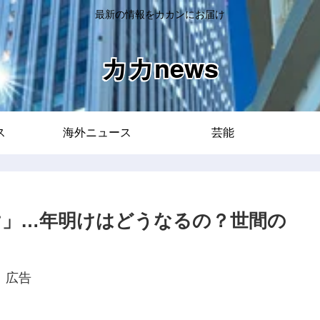
最新の情報をカカンにお届け
カカnews
ス
海外ニュース
芸能
だけ」…年明けはどうなるの？世間の
広告