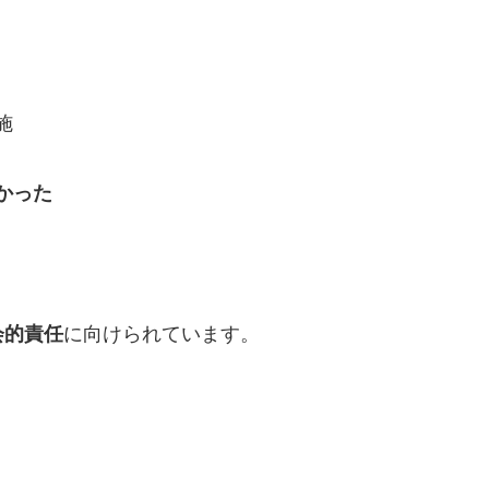
施
かった
会的責任
に向けられています。