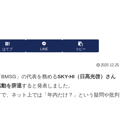
はてブ
LINE
コピー
2025.12.25
BMSG」の代表を務める
SKY-HI（日髙光啓）さん
活動を辞退
すると発表しました。
方で、ネット上では「年内だけ？」という疑問や批判