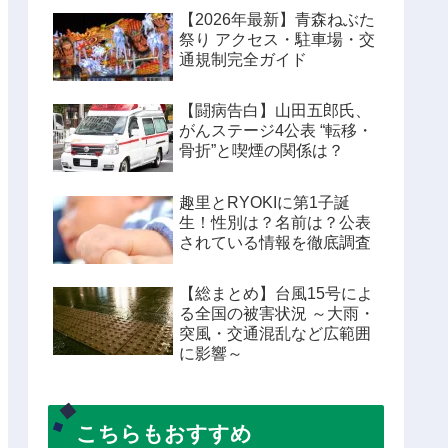
【2026年最新】青森ねぶた
祭り アクセス・駐車場・交
通規制完全ガイド
【闘病告白】山田五郎氏、
がんステージ4公表 “転移・
骨折”と喫煙の関係は？
趣里とRYOKIに第1子誕
生！性別は？名前は？公表
されている情報を徹底調査
【総まとめ】台風15号によ
る全国の被害状況 ～大雨・
突風・交通混乱など広範囲
に影響～
こちらもおすすめ