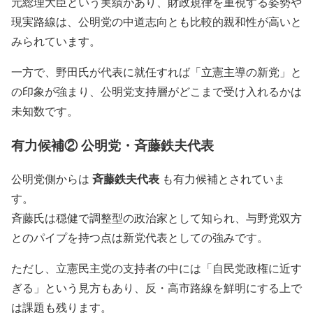
元総理大臣という実績があり、財政規律を重視する姿勢や
現実路線は、公明党の中道志向とも比較的親和性が高いと
みられています。
一方で、野田氏が代表に就任すれば「立憲主導の新党」と
の印象が強まり、公明党支持層がどこまで受け入れるかは
未知数です。
有力候補② 公明党・斉藤鉄夫代表
斉藤鉄夫代表
公明党側からは
も有力候補とされていま
す。
斉藤氏は穏健で調整型の政治家として知られ、与野党双方
とのパイプを持つ点は新党代表としての強みです。
ただし、立憲民主党の支持者の中には「自民党政権に近す
ぎる」という見方もあり、反・高市路線を鮮明にする上で
は課題も残ります。