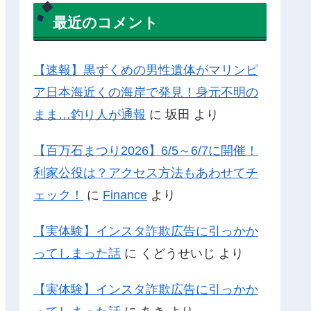
最近のコメント
【速報】黒ずくめの男性遺体がマリンピ
ア日本海近くの海岸で発見！身元不明の
まま…釣り人が通報
に
坂田
より
【百万石まつり2026】6/5～6/7に開催！
利家公役は？アクセス方法もあわせてチ
ェック！
に
Finance
より
【実体験】インスタ詐欺広告に引っかか
ってしまった話
に
くどうせいじ
より
【実体験】インスタ詐欺広告に引っかか