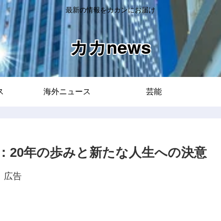
最新の情報をカカンにお届け
カカnews
ス
海外ニュース
芸能
：20年の歩みと新たな人生への決意
広告