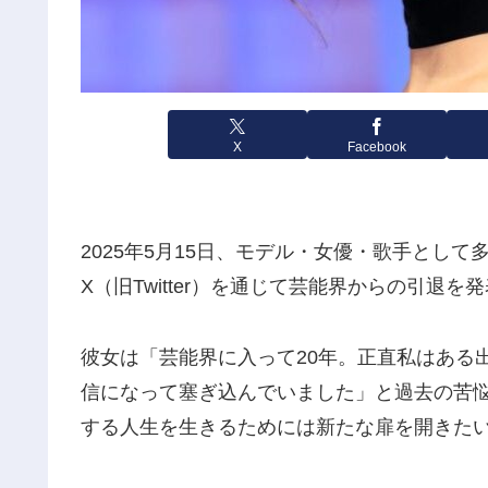
X
Facebook
2025年5月15日、モデル・女優・
歌手として多
X（旧Twitter）
を通じて芸能界からの引退を発
彼女は「
芸能界に入って20年。正直私はある
信になって塞ぎ込んでいました」
と過去の苦
する人生を生きるためには新たな扉を開きた