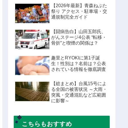
【2026年最新】青森ねぶた
祭り アクセス・駐車場・交
通規制完全ガイド
【闘病告白】山田五郎氏、
がんステージ4公表 “転移・
骨折”と喫煙の関係は？
趣里とRYOKIに第1子誕
生！性別は？名前は？公表
されている情報を徹底調査
【総まとめ】台風15号によ
る全国の被害状況 ～大雨・
突風・交通混乱など広範囲
に影響～
こちらもおすすめ