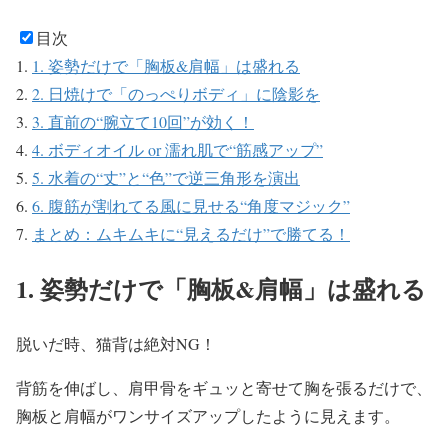
目次
1. 姿勢だけで「胸板&肩幅」は盛れる
2. 日焼けで「のっぺりボディ」に陰影を
3. 直前の“腕立て10回”が効く！
4. ボディオイル or 濡れ肌で“筋感アップ”
5. 水着の“丈”と“色”で逆三角形を演出
6. 腹筋が割れてる風に見せる“角度マジック”
まとめ：ムキムキに“見えるだけ”で勝てる！
1. 姿勢だけで「胸板&肩幅」は盛れる
脱いだ時、猫背は絶対NG！
背筋を伸ばし、肩甲骨をギュッと寄せて胸を張るだけで、
胸板と肩幅がワンサイズアップしたように見えます。