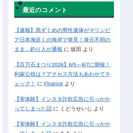
最近のコメント
【速報】黒ずくめの男性遺体がマリンピ
ア日本海近くの海岸で発見！身元不明の
まま…釣り人が通報
に
坂田
より
【百万石まつり2026】6/5～6/7に開催！
利家公役は？アクセス方法もあわせてチ
ェック！
に
Finance
より
【実体験】インスタ詐欺広告に引っかか
ってしまった話
に
くどうせいじ
より
【実体験】インスタ詐欺広告に引っかか