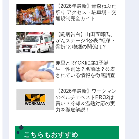
【2026年最新】青森ねぶた
祭り アクセス・駐車場・交
通規制完全ガイド
【闘病告白】山田五郎氏、
がんステージ4公表 “転移・
骨折”と喫煙の関係は？
趣里とRYOKIに第1子誕
生！性別は？名前は？公表
されている情報を徹底調査
【2026年最新】ワークマン
のペルチェベストPRO2は
買い？冷却＆温熱対応の実
力を徹底解説！
こちらもおすすめ