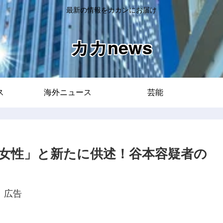
最新の情報をカカンにお届け
カカnews
ス
海外ニュース
芸能
女性」と新たに供述！谷本容疑者の
広告