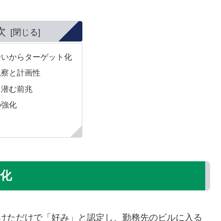
次
会いからターゲット化
観察と計画性
に潜む前兆
の強化
化
かけただけで「好み」と認定し、勤務先のビルに入る