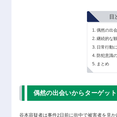
目
偶然の出
継続的な
日常行動
防犯意識
まとめ
偶然の出会いからターゲット
谷本容疑者は事件2日前に街中で被害者を見