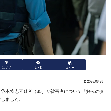
はてブ
LINE
コピー
2025.08.28
谷本将志容疑者（35）が被害者について「好みのタ
述しました。