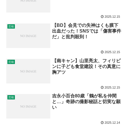
2025.12.15
【BD】会見での失神はくも膜下
芸能
出血だった！SNSでは「傷害事件
だ」と批判殺到！
2025.12.15
【南キャン】山里亮太、フィリピ
芸能
ンに子ども食堂建設！その真意に
胸アツ
2025.12.15
吉永小百合80歳「鶴が私を仲間
芸能
と…」奇跡の撮影秘話と切実な願
い
2025.12.14