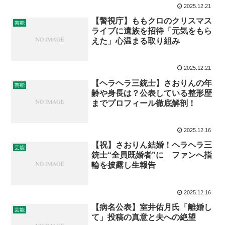
2025.12.21
【警視庁】ももクロのクリスマス
芸能
ライブに遺族を招待「元気をもら
えた」心温まる取り組み
2025.12.21
【ヘラヘラ三銃士】さおりんの年
芸能
齢や身長は？公表している整形歴
までプロフィール徹底解剖！
2025.12.16
【祝】さおりん結婚！ヘラヘラ三
芸能
銃士“全員既婚者”に ファンへ指
輪を披露し生報告
2025.12.16
【病名公表】室井佑月氏「離婚し
芸能
て」投稿の真意と夫への絶望