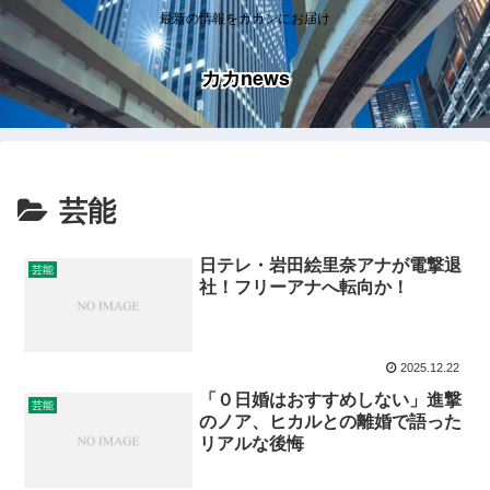
最新の情報をカカンにお届け
カカnews
芸能
日テレ・岩田絵里奈アナが電撃退
芸能
社！フリーアナへ転向か！
2025.12.22
「０日婚はおすすめしない」進撃
芸能
のノア、ヒカルとの離婚で語った
リアルな後悔