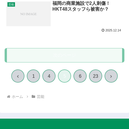
福岡の商業施設で2人刺傷！
芸能
HKT48スタッフら被害か？
2025.12.14
次のページ
前
次
1
4
5
6
23
へ
へ
ホーム
芸能