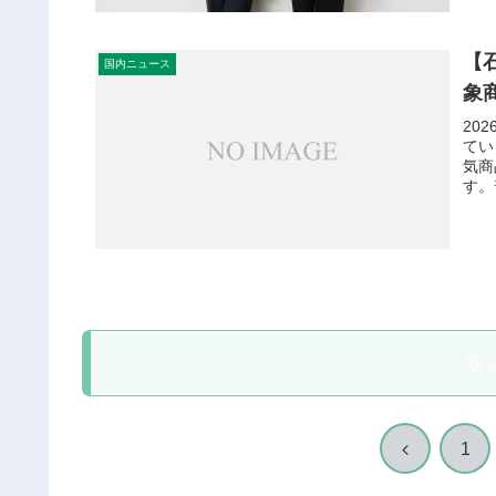
【
国内ニュース
象
20
てい
気商
す。
次
前
1