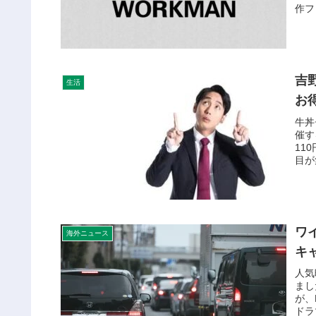
作フ
吉
生活
お
牛丼
催す
11
目が
ワ
海外ニュース
キ
人気
まし
が、
ドラ