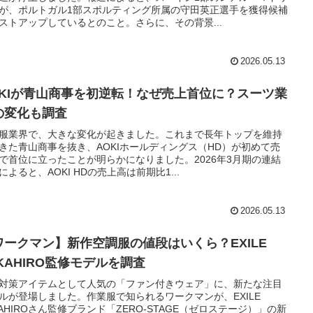
が、ポルトガル1部スポルティング所属の守田英正選手を獲得候補
ストアップしているとのこと。さらに、その背景...
2026.05.13
OKIが青山商事を初逆転！なぜ売上首位に？スーツ業
の変化も調査
服業界で、大きな変化が起きました。これまで長年トップを維持
きた青山商事を抜き、AOKIホールディングス（HD）が初めて売
で首位に立ったことが明らかになりました。2026年3月期の連結
によると、AOKI HDの売上高は前期比1...
2026.05.13
ワークマン】新作空調服の値段はいくら？EXILE
AKAHIRO監修モデルを調査
対策アイテムとして人気の「ファン付きウェア」に、新たな注目
ルが登場しました。作業服で知られるワークマンが、EXILE
KAHIROさん監修ブランド「ZERO-STAGE（ゼロステージ）」の新