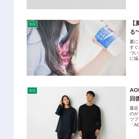
【
生活
る
夏に
すぐ
づい
に猛
A
生活
回
最近
のが
ツブ
「A