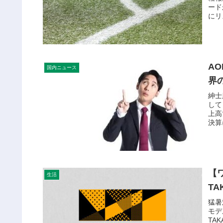
ード
にリ
A
国内ニュース
界
紳士
して
上高
決算
【
生活
T
猛暑
モデ
TA