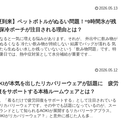
2026.05.13
夏到来】ペットボトルがぬるい問題！“9時間氷が残
”保冷ポーチが注目される理由とは？
なると一気に増える悩みがあります。それが、 外出中に飲み物が
ぬるくなる 冷たい飲み物が持続しない 結露でバッグが濡れる 気
たら生ぬるい水しか残っていないという「飲み物問題」です。特
暑日では、熱中症対策として水分補給が重要です...
2026.05.12
OKIが本気を出したリカバリーウェアが話題に 疲労
復をサポートする本格ルームウェアとは？
、「着るだけで疲労回復をサポートする」として注目されている
リカバリーウェアです。その中でも話題になっているのが、スー
ランドとして知られるAOKIが展開するリカバリーケアプラス。
OKIがリカバリーウェア？」と意外に感じた人も多...