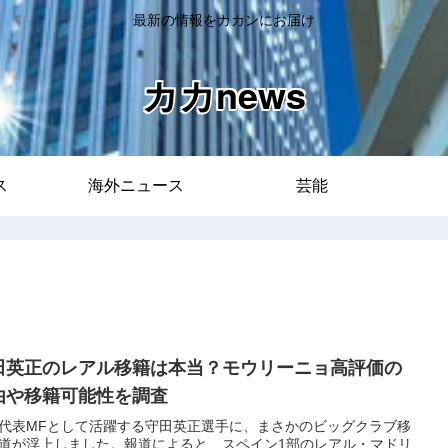
最新の情報をカカンにお届け
カカnews
ス
海外ニュース
芸能
田英正のレアル移籍は本当？モウリーニョ高評価の
由や移籍可能性を調査
代表MFとして活躍する守田英正選手に、まさかのビッグクラブ移
道が浮上しました。報道によると、スペイン1部のレアル・マドリ