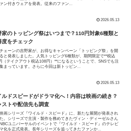
ァン付きウェアを発表。従来のファン...
2026.05.13
野家のトッピング祭はいつまで？110円対象6種類と
得度をチェック
チェーンの吉野家が、お得なキャンペーン「トッピング祭」を開
ると発表しました。人気トッピング6種類が、期間限定で**税込
0円（テイクアウト税込108円）**になるということで、SNSでも注
集まっています。さらに今回は新トッピン...
2026.05.13
イルドスピードがドラマ化へ！内容は映画の続き？
ャストや配信先も調査
映画シリーズ『ワイルド・スピード』に、新たな展開が発表され
た。シリーズで主演・製作を務めてきたヴィン・ディーゼルさん
NBCユニバーサルのイベントで『ワイルド・スピード』のテレビ
マ化を正式発表。長年シリーズを追ってきたファンか...