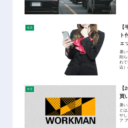
【
生活
ト
ェ
暑い
削ら
れて
込）
【
生活
買
暑い
とは
やし
ア 