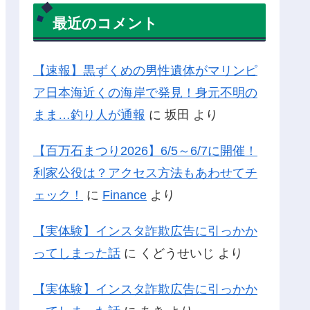
最近のコメント
【速報】黒ずくめの男性遺体がマリンピ
ア日本海近くの海岸で発見！身元不明の
まま…釣り人が通報
に
坂田
より
【百万石まつり2026】6/5～6/7に開催！
利家公役は？アクセス方法もあわせてチ
ェック！
に
Finance
より
【実体験】インスタ詐欺広告に引っかか
ってしまった話
に
くどうせいじ
より
【実体験】インスタ詐欺広告に引っかか