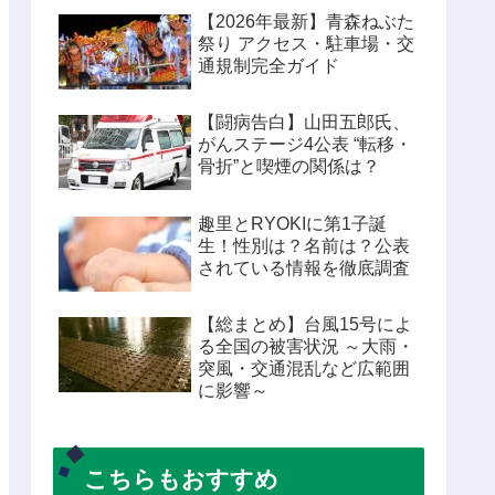
【2026年最新】青森ねぶた
祭り アクセス・駐車場・交
通規制完全ガイド
【闘病告白】山田五郎氏、
がんステージ4公表 “転移・
骨折”と喫煙の関係は？
趣里とRYOKIに第1子誕
生！性別は？名前は？公表
されている情報を徹底調査
【総まとめ】台風15号によ
る全国の被害状況 ～大雨・
突風・交通混乱など広範囲
に影響～
こちらもおすすめ