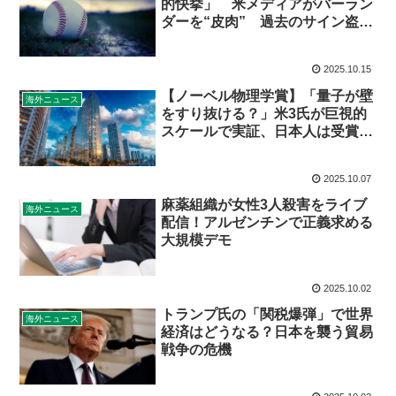
的快挙」 米メディアがバーラン
ダーを“皮肉” 過去のサイン盗み
スキャンダルが再び注目の的に
2025.10.15
【ノーベル物理学賞】「量子が壁
海外ニュース
をすり抜ける？」米3氏が巨視的
スケールで実証、日本人は受賞な
らず
2025.10.07
麻薬組織が女性3人殺害をライブ
海外ニュース
配信！アルゼンチンで正義求める
大規模デモ
2025.10.02
トランプ氏の「関税爆弾」で世界
海外ニュース
経済はどうなる？日本を襲う貿易
戦争の危機