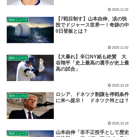
2025.11.02
【7戦目制す】山本由伸、涙の快
海外ニュース
投でドジャース世界一！奇跡の中
0日登板とは？
2025.11.02
【大暴れ】辛口NY紙も絶賛 大
海外ニュース
谷翔平「史上最高の選手が史上最
高の試合」
2025.10.19
ロシア、ドネツク割譲を停戦条件
海外ニュース
に米へ提示！ ドネツク州とは？
2025.10.19
山本由伸「非不正投手として歴史
海外ニュース