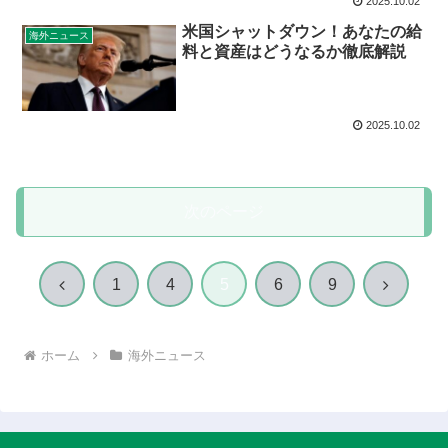
2025.10.02
米国シャットダウン！あなたの給
海外ニュース
料と資産はどうなるか徹底解説
2025.10.02
次のページ
前
次
1
4
5
6
9
へ
へ
ホーム
海外ニュース