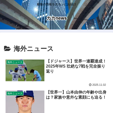
最新の情報をカカンにお届け
カカnews
海外ニュース
【ドジャース】世界一連覇達成！
海外ニュース
2025年WS 壮絶な7戦を完全振り
返り
2025.11.02
【世界一】山本由伸の年齢や出身
海外ニュース
は？家族や意外な素顔にも迫る！