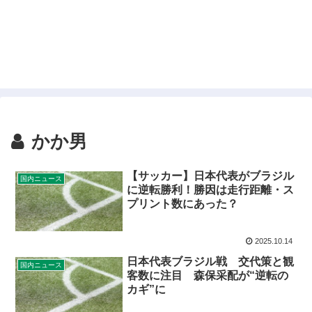
かか男
【サッカー】日本代表がブラジル
国内ニュース
に逆転勝利！勝因は走行距離・ス
プリント数にあった？
2025.10.14
日本代表ブラジル戦 交代策と観
国内ニュース
客数に注目 森保采配が“逆転の
カギ”に