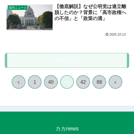
【徹底解説】なぜ公明党は連立離
国内ニュース
脱したのか？背景に「高市政権へ
の不信」と「政策の溝」
2025.10.13
次のページ
前
次
1
40
41
42
88
へ
へ
カカnews