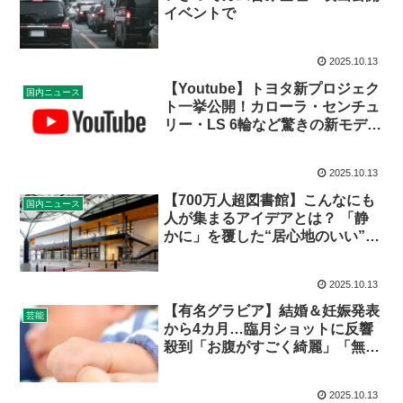
イベントで
2025.10.13
【Youtube】トヨタ新プロジェク
国内ニュース
ト一挙公開！カローラ・センチュ
リー・LS 6輪など驚きの新モデル
勢ぞろい
2025.10.13
【700万人超図書館】こんなにも
国内ニュース
人が集まるアイデアとは？ 「静
かに」を覆した“居心地のいい”の
再定義
2025.10.13
【有名グラビア】結婚＆妊娠発表
芸能
から4カ月…臨月ショットに反響
殺到「お腹がすごく綺麗」「無理
せずに」｜夫は誰？経歴・出身校
も調査
2025.10.13