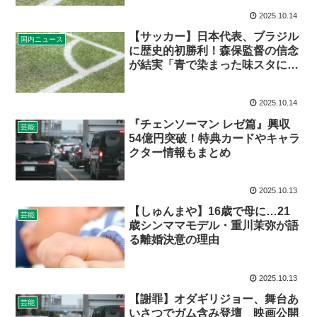
2025.10.14
【サッカー】日本代表、ブラジル
国内ニュース
に歴史的初勝利！森保監督の信念
が結実「青で染まった味スタに感
謝」
2025.10.14
『チェンソーマン レゼ篇』興収
芸能
54億円突破！特典カードやキャラ
クター情報もまとめ
2025.10.13
【しゅんまや】16歳で母に…21
芸能
歳シンママモデル・重川茉弥が語
る離婚決意の理由
2025.10.13
【謝罪】オダギリジョー、舞台あ
芸能
いさつでガム含み登壇 映画公開